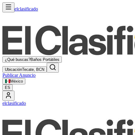
elclasificado
¿Qué buscas?
Baños Portátiles
Ubicación
Tecate, BCN
Publicar Anuncio
México
ES
elclasificado