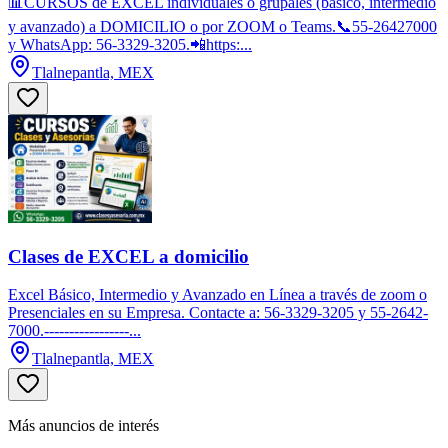
📊CURSOS de EXCEL individuales o grupales (básico, intermedio
y avanzado) a DOMICILIO o por ZOOM o Teams.📞55-26427000
y WhatsApp: 56-3329-3205.📲https:...
Tlalnepantla, MEX
Clases de EXCEL a domicilio
Excel Básico, Intermedio y Avanzado en Línea a través de zoom o
Presenciales en su Empresa. Contacte a: 56-3329-3205 y 55-2642-
7000.-----------------...
Tlalnepantla, MEX
Más anuncios de interés