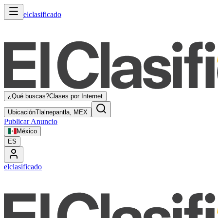
elclasificado
¿Qué buscas?
Clases por Internet
Ubicación
Tlalnepantla, MEX
Publicar Anuncio
México
ES
elclasificado