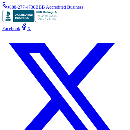
888-277-4736
BBB Accredited Business
Facebook
X