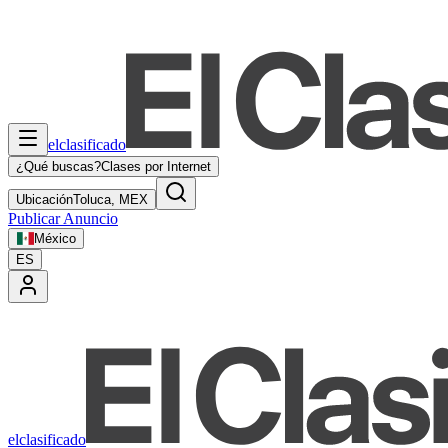
elclasificado
¿Qué buscas?
Clases por Internet
Ubicación
Toluca, MEX
Publicar Anuncio
México
ES
elclasificado