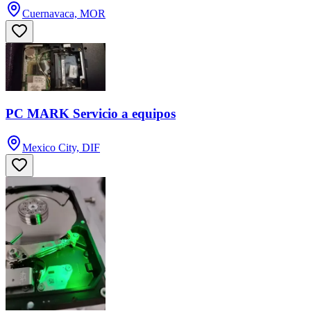
Cuernavaca, MOR
PC MARK Servicio a equipos
Mexico City, DIF