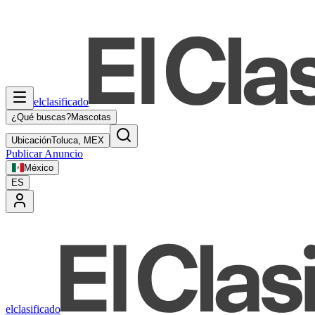
elclasificado
¿Qué buscas?
Mascotas
Ubicación
Toluca, MEX
Publicar Anuncio
México
ES
elclasificado