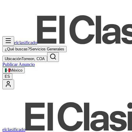
elclasificado
¿Qué buscas?
Servicios Generales
Ubicación
Torreon, COA
Publicar Anuncio
México
ES
elclasificado