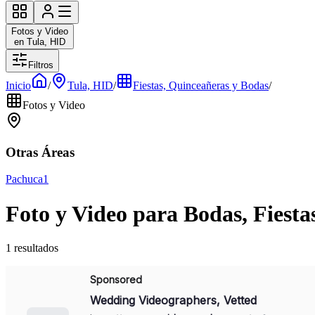
Fotos y Video
en Tula, HID
Filtros
Inicio
/
Tula, HID
/
Fiestas, Quinceañeras y Bodas
/
Fotos y Video
Otras Áreas
Pachuca
1
Foto y Video para Bodas, Fiesta
1 resultados