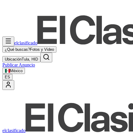
elclasificado
¿Qué buscas?
Fotos y Video
Ubicación
Tula, HID
Publicar Anuncio
México
ES
elclasificado