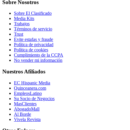
Sobre Nosotros
Sobre El Clasificado
Media Kits
Trabajos
Términos de servicio
Trust
Evite estafas y fraude
Política de privacidad
Política de cookies
Cumplimiento de la CCPA
No vender mi información
Nuestros Afiliados
EC Hispanic Media
Quinceanera.com
EmpleosLatino
Su Socio de Negocios
MasClientes
AbogadoMall
Al Borde
Vivela Revista