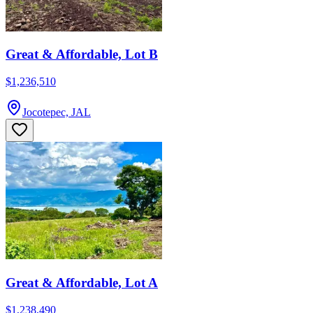
Great & Affordable, Lot B
$1,236,510
Jocotepec, JAL
Great & Affordable, Lot A
$1,238,490