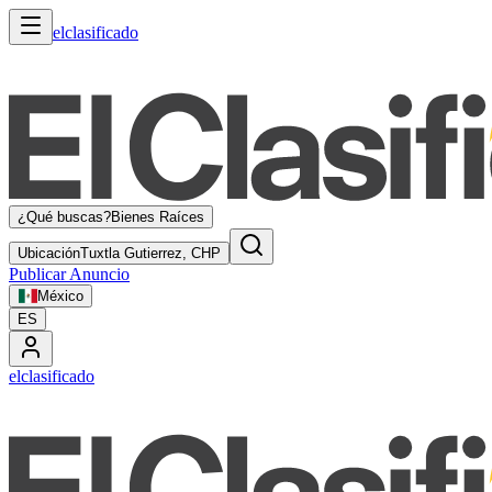
elclasificado
¿Qué buscas?
Bienes Raíces
Ubicación
Tuxtla Gutierrez, CHP
Publicar Anuncio
México
ES
elclasificado