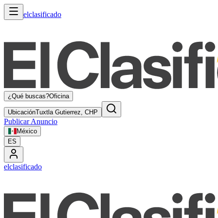
elclasificado
¿Qué buscas?
Oficina
Ubicación
Tuxtla Gutierrez, CHP
Publicar Anuncio
México
ES
elclasificado