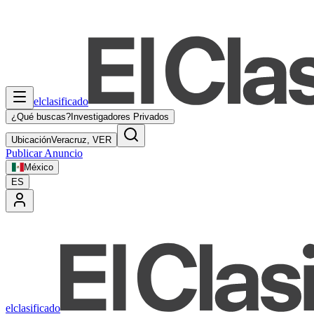
elclasificado
¿Qué buscas?
Investigadores Privados
Ubicación
Veracruz, VER
Publicar Anuncio
México
ES
elclasificado