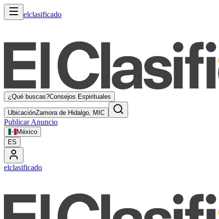
elclasificado
¿Qué buscas?
Consejos Espirituales
Ubicación
Zamora de Hidalgo, MIC
Publicar Anuncio
México
ES
elclasificado