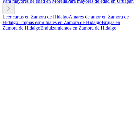
Para mayores de edad en Morelia
Para mayores de edad en Uruapan
Leer cartas en Zamora de Hidalgo
Amares de amor en Zamora de
Hidalgo
Limpias espirituales en Zamora de Hidalgo
Brujas en
Zamora de Hidalgo
Endulzamientos en Zamora de Hidalgo