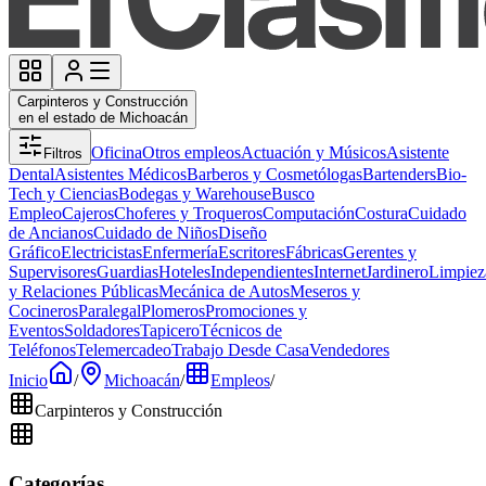
Carpinteros y Construcción
en el estado de Michoacán
Oficina
Otros empleos
Actuación y Músicos
Asistente
Filtros
Dental
Asistentes Médicos
Barberos y Cosmetólogas
Bartenders
Bio-
Tech y Ciencias
Bodegas y Warehouse
Busco
Empleo
Cajeros
Choferes y Troqueros
Computación
Costura
Cuidado
de Ancianos
Cuidado de Niños
Diseño
Gráfico
Electricistas
Enfermería
Escritores
Fábricas
Gerentes y
Supervisores
Guardias
Hoteles
Independientes
Internet
Jardinero
Limpiez
y Relaciones Públicas
Mecánica de Autos
Meseros y
Cocineros
Paralegal
Plomeros
Promociones y
Eventos
Soldadores
Tapicero
Técnicos de
Teléfonos
Telemercadeo
Trabajo Desde Casa
Vendedores
Inicio
/
Michoacán
/
Empleos
/
Carpinteros y Construcción
Categorías