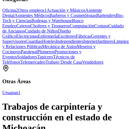
Oficina
2
Otros empleos
1
Actuación y Músicos
Asistente
Dental
Asistentes Médicos
Barberos y Cosmetólogas
Bartenders
Bio-
Tech y Ciencias
Bodegas y Warehouse
Busco
Empleo
Cajeros
Choferes y Troqueros
Computación
Costura
Cuidado
de Ancianos
Cuidado de Niños
Diseño
Gráfico
Electricistas
Enfermería
Escritores
Fábricas
Gerentes y
Supervisores
Guardias
Hoteles
Independientes
Internet
Jardinero
Limpiez
y Relaciones Públicas
Mecánica de Autos
Meseros y
Cocineros
Paralegal
Plomeros
Promociones y
Eventos
Soldadores
Tapicero
Técnicos de
Teléfonos
Telemercadeo
Trabajo Desde Casa
Vendedores
Otras Áreas
Uruapan
1
Trabajos de carpintería y
construcción en el estado de
Michoacán