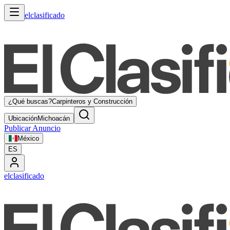
elclasificado
¿Qué buscas?
Carpinteros y Construcción
Ubicación
Michoacán
Publicar Anuncio
México
ES
elclasificado