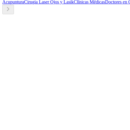
Acupuntura
Cirugia Laser Ojos y Lasik
Clínicas Médicas
Doctores en 