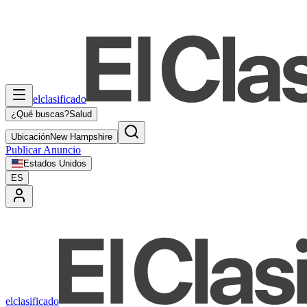
elclasificado
¿Qué buscas?
Salud
Ubicación
New Hampshire
Publicar Anuncio
Estados Unidos
ES
elclasificado