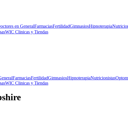
octores en General
Farmacias
Fertilidad
Gimnasios
Hipnoterapia
Nutricio
sas
WIC Clinicas y Tiendas
General
Farmacias
Fertilidad
Gimnasios
Hipnoterapia
Nutricionistas
Optome
sas
WIC Clinicas y Tiendas
shire