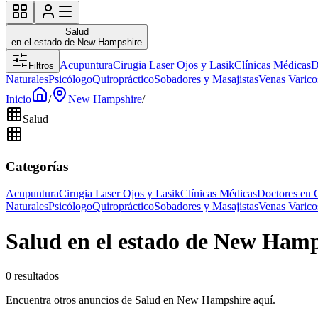
Salud
en el estado de New Hampshire
Acupuntura
Cirugia Laser Ojos y Lasik
Clínicas Médicas
D
Filtros
Naturales
Psicólogo
Quiropráctico
Sobadores y Masajistas
Venas Varico
Inicio
/
New Hampshire
/
Salud
Categorías
Acupuntura
Cirugia Laser Ojos y Lasik
Clínicas Médicas
Doctores en 
Naturales
Psicólogo
Quiropráctico
Sobadores y Masajistas
Venas Varico
Salud en el estado de New Hamp
0 resultados
Encuentra otros anuncios de Salud en New Hampshire aquí.