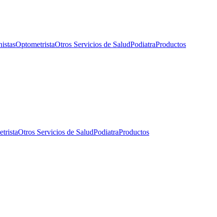
nistas
Optometrista
Otros Servicios de Salud
Podiatra
Productos
trista
Otros Servicios de Salud
Podiatra
Productos