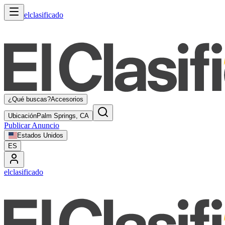
elclasificado
¿Qué buscas?
Accesorios
Ubicación
Palm Springs, CA
Publicar Anuncio
Estados Unidos
ES
elclasificado