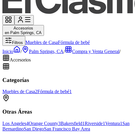
Accesorios
en Palm Springs, CA
Muebles de Casa
Fórmula de bebé
Filtros
Inicio
/
Palm Springs, CA
/
Compra y Venta General
/
Accesorios
Categorías
Muebles de Casa
2
Fórmula de bebé
1
Otras Áreas
Los Angeles
4
Orange County
3
Bakersfield
1
Riverside
1
Ventura
1
San
Bernardino
San Diego
San Francisco Bay Area