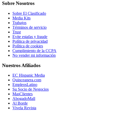
Sobre Nosotros
Sobre El Clasificado
Media Kits
Trabajos
Términos de servicio
Trust
Evite estafas y fraude
Política de privacidad
Política de cookies
Cumplimiento de la CCPA
No vender mi información
Nuestros Afiliados
EC Hispanic Media
Quinceanera.com
EmpleosLatino
Su Socio de Negocios
MasClientes
AbogadoMall
Al Borde
Vivela Revista