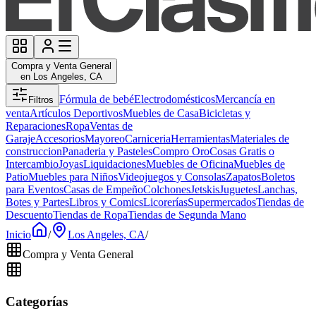
Compra y Venta General
en Los Angeles, CA
Fórmula de bebé
Electrodomésticos
Mercancía en
Filtros
venta
Artículos Deportivos
Muebles de Casa
Bicicletas y
Reparaciones
Ropa
Ventas de
Garaje
Accesorios
Mayoreo
Carniceria
Herramientas
Materiales de
construccion
Panaderia y Pasteles
Compro Oro
Cosas Gratis o
Intercambio
Joyas
Liquidaciones
Muebles de Oficina
Muebles de
Patio
Muebles para Niños
Videojuegos y Consolas
Zapatos
Boletos
para Eventos
Casas de Empeño
Colchones
Jetskis
Juguetes
Lanchas,
Botes y Partes
Libros y Comics
Licorerías
Supermercados
Tiendas de
Descuento
Tiendas de Ropa
Tiendas de Segunda Mano
Inicio
/
Los Angeles, CA
/
Compra y Venta General
Categorías