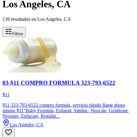
Los Angeles, CA
139 resultados en Los Angeles, CA
Filtros
03-$11 COMPRO FORMULA 323-793-6522
$11
$11 323-793-6522 compro formula, servicio rápido llame ahora
mismo $11"Baby Formula, Enfamil, Similac, Neocate, Gentlease,
Neosure, Enfacare, Regulin...
Los Angeles, CA