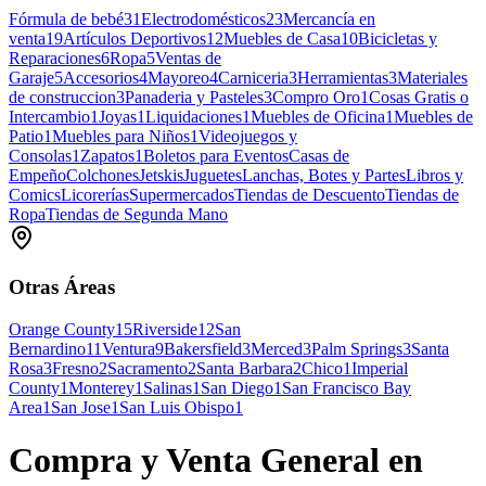
Fórmula de bebé
31
Electrodomésticos
23
Mercancía en
venta
19
Artículos Deportivos
12
Muebles de Casa
10
Bicicletas y
Reparaciones
6
Ropa
5
Ventas de
Garaje
5
Accesorios
4
Mayoreo
4
Carniceria
3
Herramientas
3
Materiales
de construccion
3
Panaderia y Pasteles
3
Compro Oro
1
Cosas Gratis o
Intercambio
1
Joyas
1
Liquidaciones
1
Muebles de Oficina
1
Muebles de
Patio
1
Muebles para Niños
1
Videojuegos y
Consolas
1
Zapatos
1
Boletos para Eventos
Casas de
Empeño
Colchones
Jetskis
Juguetes
Lanchas, Botes y Partes
Libros y
Comics
Licorerías
Supermercados
Tiendas de Descuento
Tiendas de
Ropa
Tiendas de Segunda Mano
Otras Áreas
Orange County
15
Riverside
12
San
Bernardino
11
Ventura
9
Bakersfield
3
Merced
3
Palm Springs
3
Santa
Rosa
3
Fresno
2
Sacramento
2
Santa Barbara
2
Chico
1
Imperial
County
1
Monterey
1
Salinas
1
San Diego
1
San Francisco Bay
Area
1
San Jose
1
San Luis Obispo
1
Compra y Venta General en