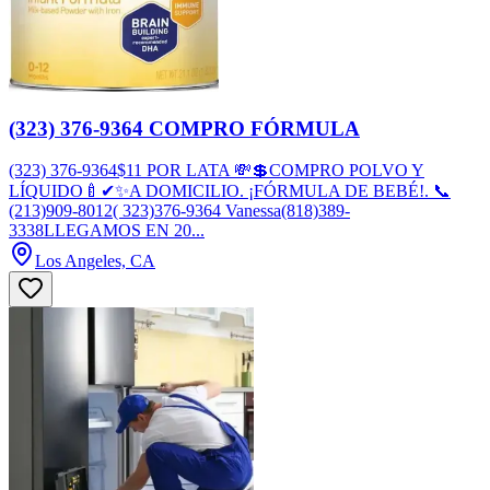
(323) 376-9364 COMPRO FÓRMULA
(323) 376-9364$11 POR LATA 💸💲COMPRO POLVO Y
LÍQUIDO🍼✔✨A DOMICILIO. ¡FÓRMULA DE BEBÉ!. 📞
(213)909-8012( 323)376-9364 Vanessa(818)389-
3338LLEGAMOS EN 20...
Los Angeles, CA