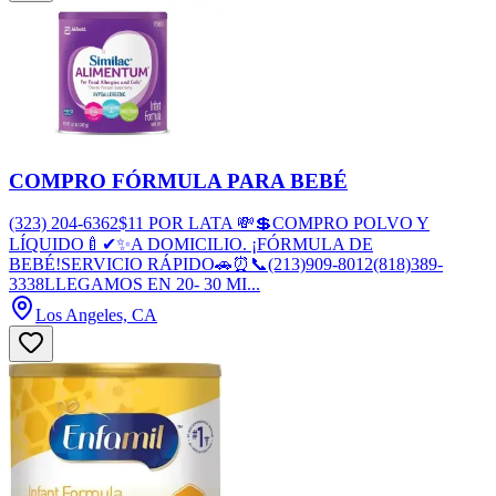
COMPRO FÓRMULA PARA BEBÉ
(323) 204-6362$11 POR LATA 💸💲COMPRO POLVO Y
LÍQUIDO🍼✔✨A DOMICILIO. ¡FÓRMULA DE
BEBÉ!SERVICIO RÁPIDO🚗⏰📞(213)909-8012(818)389-
3338LLEGAMOS EN 20- 30 MI...
Los Angeles, CA