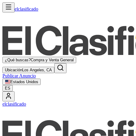
elclasificado
¿Qué buscas?
Compra y Venta General
Ubicación
Los Angeles, CA
Publicar Anuncio
Estados Unidos
ES
elclasificado