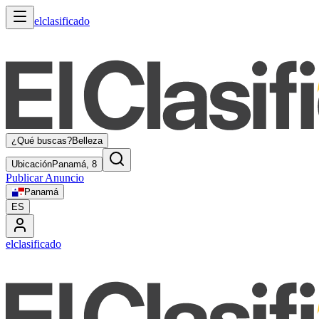
elclasificado
¿Qué buscas?
Belleza
Ubicación
Panamá, 8
Publicar Anuncio
Panamá
ES
elclasificado