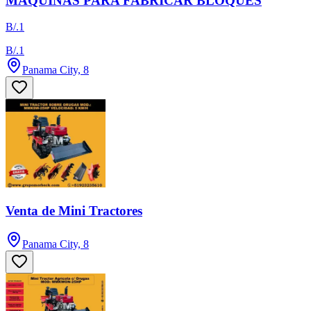
MÁQUINAS PARA FABRICAR BLOQUES
B/.1
B/.1
Panama City, 8
Venta de Mini Tractores
Panama City, 8