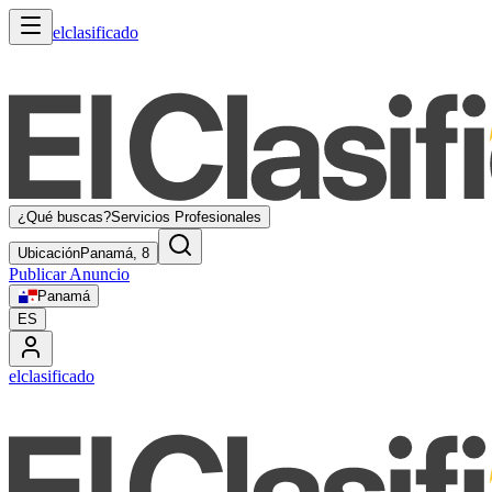
elclasificado
¿Qué buscas?
Servicios Profesionales
Ubicación
Panamá, 8
Publicar Anuncio
Panamá
ES
elclasificado