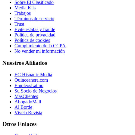
Sobre El Clasificado
Media Kits
Trabajos
Términos de servicio
Trust
Evite estafas y fraude
Política de privacidad
Política de cookies
Cumplimiento de la CCPA
No vender mi información
Nuestros Afiliados
EC Hispanic Media
Quinceanera.com
EmpleosLatino
Su Socio de Negocios
MasClientes
AbogadoMall
Al Borde
Vivela Revista
Otros Enlaces