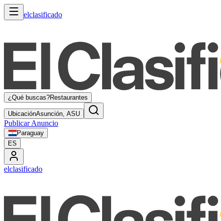
elclasificado
¿Qué buscas?
Restaurantes
Ubicación
Asunción, ASU
Publicar Anuncio
Paraguay
ES
elclasificado