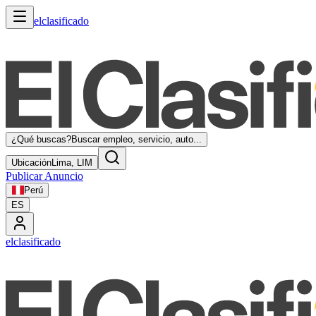
elclasificado
¿Qué buscas?
Buscar empleo, servicio, auto...
Ubicación
Lima, LIM
Publicar Anuncio
Perú
ES
elclasificado