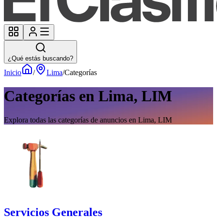
¿Qué estás buscando?
Inicio
/
Lima
/
Categorías
Categorías en Lima, LIM
Explora todas las categorías de anuncios en Lima, LIM
Servicios Generales