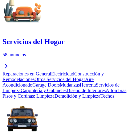
Servicios del Hogar
58 anuncios
Reparaciones en General
Electricidad
Construcción y
Remodelaciones
Otros Servicios del Hogar
Aire
Acondicionado
Garage Doors
Mudanzas
Herrería
Servicios de
Limpieza
Carpintería y Gabinetes
Diseño de Interiores
Alfombras,
Pisos y Cortinas: Limpieza
Demolición y Limpieza
Techos