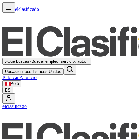
elclasificado
¿Qué buscas?
Buscar empleo, servicio, auto...
Ubicación
Todo Estados Unidos
Publicar Anuncio
Perú
ES
elclasificado