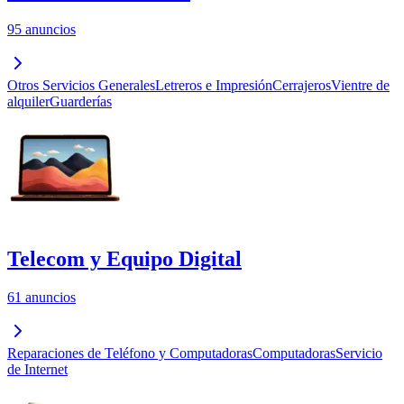
95 anuncios
Otros Servicios Generales
Letreros e Impresión
Cerrajeros
Vientre de
alquiler
Guarderías
Telecom y Equipo Digital
61 anuncios
Reparaciones de Teléfono y Computadoras
Computadoras
Servicio
de Internet