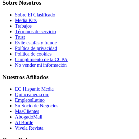
Sobre Nosotros
Sobre El Clasificado
Media Kits
Trabajos
Términos de servicio
Trust
Evite estafas y fraude
Política de privacidad
Política de cookies
Cumplimiento de la CCPA
No vender mi información
Nuestros Afiliados
EC Hispanic Media
Quinceanera.com
EmpleosLatino
Su Socio de Negocios
MasClientes
AbogadoMall
Al Borde
Vivela Revista