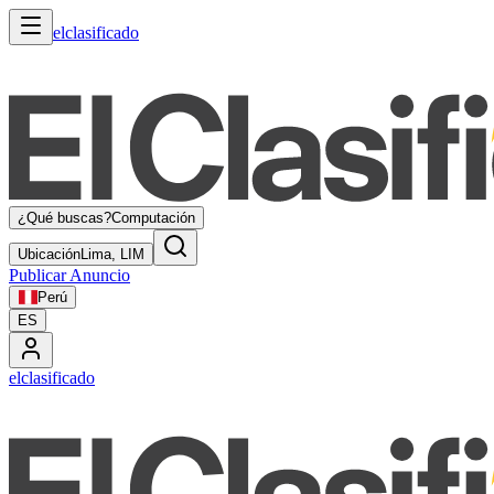
elclasificado
¿Qué buscas?
Computación
Ubicación
Lima, LIM
Publicar Anuncio
Perú
ES
elclasificado