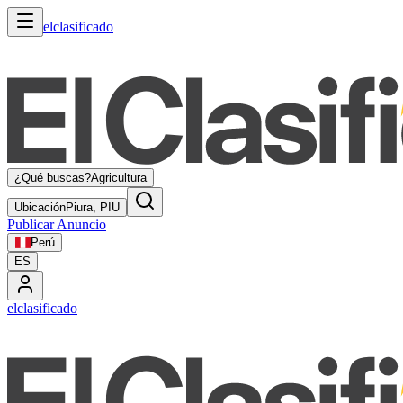
elclasificado
¿Qué buscas?
Agricultura
Ubicación
Piura, PIU
Publicar Anuncio
Perú
ES
elclasificado