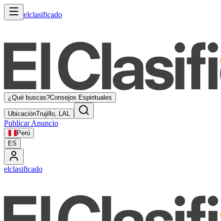
elclasificado
¿Qué buscas?
Consejos Espirituales
Ubicación
Trujillo, LAL
Publicar Anuncio
Perú
ES
elclasificado