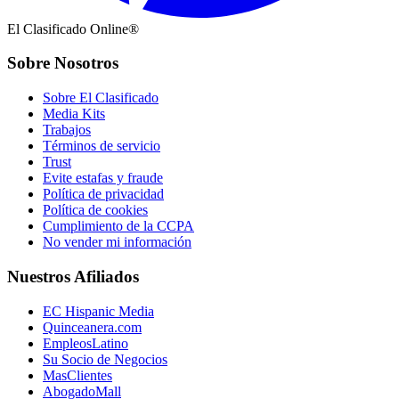
El Clasificado Online®
Sobre Nosotros
Sobre El Clasificado
Media Kits
Trabajos
Términos de servicio
Trust
Evite estafas y fraude
Política de privacidad
Política de cookies
Cumplimiento de la CCPA
No vender mi información
Nuestros Afiliados
EC Hispanic Media
Quinceanera.com
EmpleosLatino
Su Socio de Negocios
MasClientes
AbogadoMall