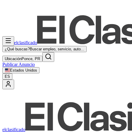
elclasificado
¿Qué buscas?
Buscar empleo, servicio, auto...
Ubicación
Ponce, PR
Publicar Anuncio
Estados Unidos
ES
elclasificado