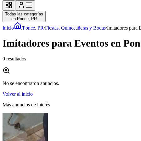
Todas las categorías
en Ponce, PR
Inicio
/
Ponce, PR
/
Fiestas, Quinceañeras y Bodas
/
Imitadores para 
Imitadores para Eventos en Ponc
0
resultados
No se encontraron anuncios.
Volver al inicio
Más anuncios de interés