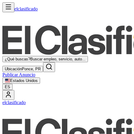
elclasificado
¿Qué buscas?
Buscar empleo, servicio, auto...
Ubicación
Ponce, PR
Publicar Anuncio
Estados Unidos
ES
elclasificado