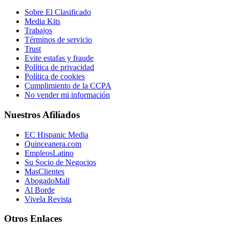
Sobre El Clasificado
Media Kits
Trabajos
Términos de servicio
Trust
Evite estafas y fraude
Política de privacidad
Política de cookies
Cumplimiento de la CCPA
No vender mi información
Nuestros Afiliados
EC Hispanic Media
Quinceanera.com
EmpleosLatino
Su Socio de Negocios
MasClientes
AbogadoMall
Al Borde
Vivela Revista
Otros Enlaces