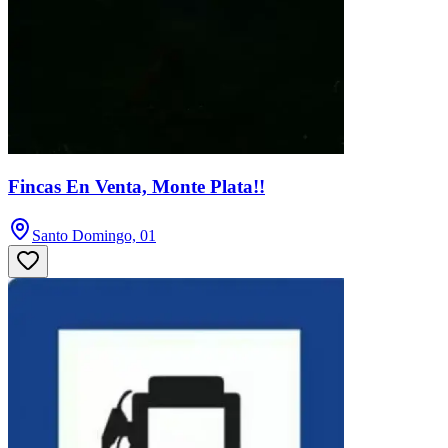
Fincas En Venta, Monte Plata!!
Santo Domingo, 01