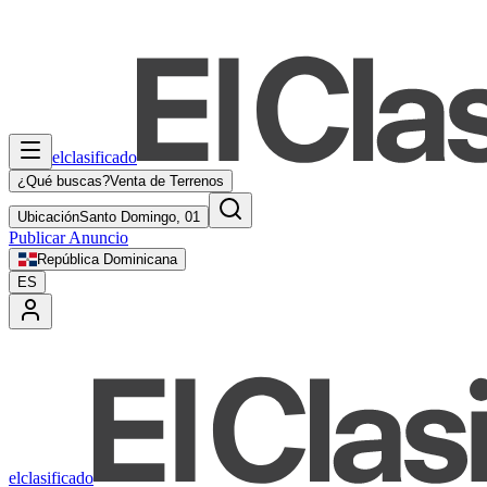
elclasificado
¿Qué buscas?
Venta de Terrenos
Ubicación
Santo Domingo, 01
Publicar Anuncio
República Dominicana
ES
elclasificado