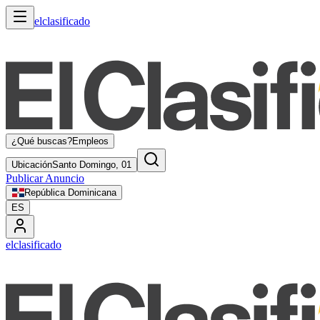
elclasificado
¿Qué buscas?
Empleos
Ubicación
Santo Domingo, 01
Publicar Anuncio
República Dominicana
ES
elclasificado