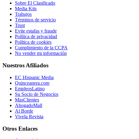
Sobre El Clasificado
Media Kits
Trabajos
Términos de servicio
Trust
Evite estafas y fraude
Política de privacidad
Política de cookies
Cumplimiento de la CCPA
No vender mi información
Nuestros Afiliados
EC Hispanic Media
Quinceanera.com
EmpleosLatino
Su Socio de Negocios
MasClientes
AbogadoMall
Al Borde
Vivela Revista
Otros Enlaces