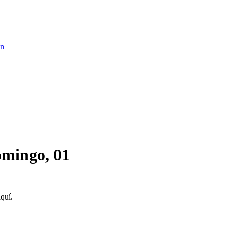
ón
omingo, 01
quí.