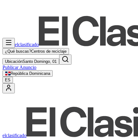
elclasificado
¿Qué buscas?
Centros de reciclaje
Ubicación
Santo Domingo, 01
Publicar Anuncio
República Dominicana
ES
elclasificado