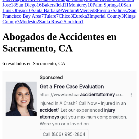
Jose
18
San Diego
16
Bakersfield
11
Monterey
10
Palm Springs
10
San
Luis Obispo
10
Santa Barbara
9
Ventura
9
Merced
8
Fresno
7
Salinas
7
San
Francisco Bay Area
7
Tulare
7
Chico
3
Eureka
3
Imperial County
3
Kings
County
3
Modesto
2
Santa Rosa
2
Stockton
1
Abogados de Accidentes en
Sacramento, CA
6 resultados en Sacramento, CA