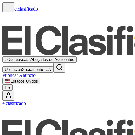
elclasificado
¿Qué buscas?
Abogados de Accidentes
Ubicación
Sacramento, CA
Publicar Anuncio
Estados Unidos
ES
elclasificado