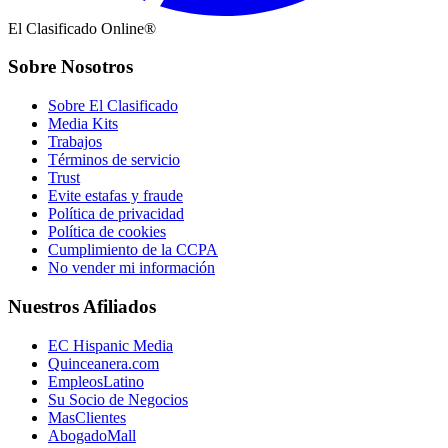
El Clasificado Online®
Sobre Nosotros
Sobre El Clasificado
Media Kits
Trabajos
Términos de servicio
Trust
Evite estafas y fraude
Política de privacidad
Política de cookies
Cumplimiento de la CCPA
No vender mi información
Nuestros Afiliados
EC Hispanic Media
Quinceanera.com
EmpleosLatino
Su Socio de Negocios
MasClientes
AbogadoMall