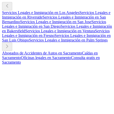
Servicios Legales e Inmigración en Los Angeles
Servicios Legales e
Inmigración en Riverside
Servicios Legales e Inmigración en San
Bernardino
Servicios Legales e Inmigración en San Jose
Servicios
Legales e Inmigración en San Diego
Servicios Legales e Inmigración
en Bakersfield
Servicios Legales e Inmigración en Ventura
Servicios
Legales e Inmigración en Fresno
Servicios Legales e Inmigración en
San Luis Obispo
Servicios Legales e Inmigración en Palm Springs
Abogados de Accidentes de Autos en Sacramento
Caídas en
Sacramento
Oficinas legales en Sacramento
Consulta gratis en
Sacramento