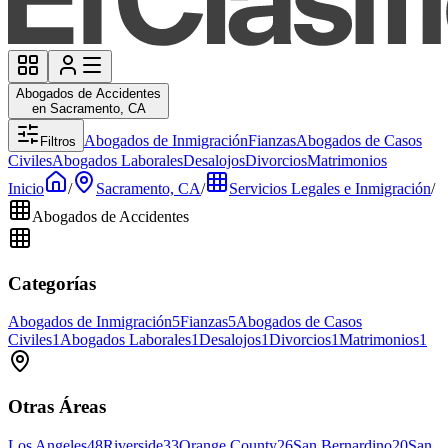
Abogados de Accidentes
en Sacramento, CA
Abogados de Inmigración
Fianzas
Abogados de Casos
Filtros
Civiles
Abogados Laborales
Desalojos
Divorcios
Matrimonios
Inicio
/
Sacramento, CA
/
Servicios Legales e Inmigración
/
Abogados de Accidentes
Categorías
Abogados de Inmigración
5
Fianzas
5
Abogados de Casos
Civiles
1
Abogados Laborales
1
Desalojos
1
Divorcios
1
Matrimonios
1
Otras Áreas
Los Angeles
48
Riverside
33
Orange County
26
San Bernardino
20
San