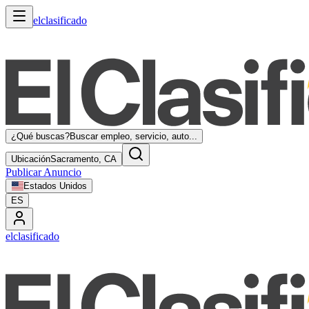
elclasificado
¿Qué buscas?
Buscar empleo, servicio, auto...
Ubicación
Sacramento, CA
Publicar Anuncio
Estados Unidos
ES
elclasificado