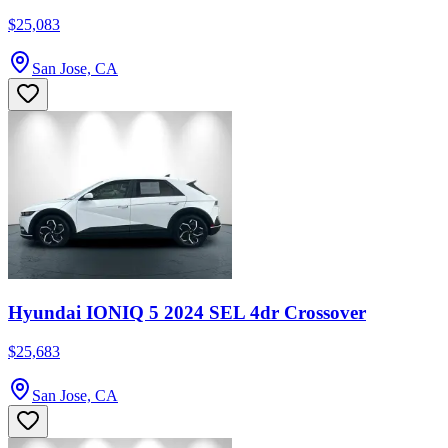
$25,083
San Jose, CA
Hyundai IONIQ 5 2024 SEL 4dr Crossover
$25,683
San Jose, CA