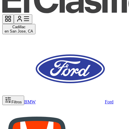
Cadillac
en San Jose, CA
BMW
Ford
Filtros