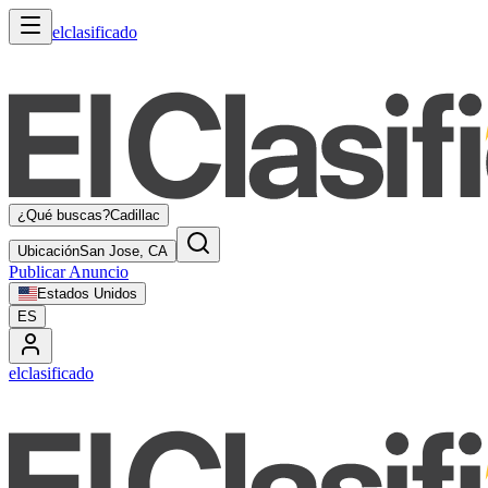
elclasificado
¿Qué buscas?
Cadillac
Ubicación
San Jose, CA
Publicar Anuncio
Estados Unidos
ES
elclasificado