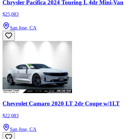
Chrysler Pacifica 2024 Touring L 4dr Mini-Van
$25,083
San Jose, CA
Chevrolet Camaro 2020 LT 2dr Coupe w/1LT
$22,083
San Jose, CA