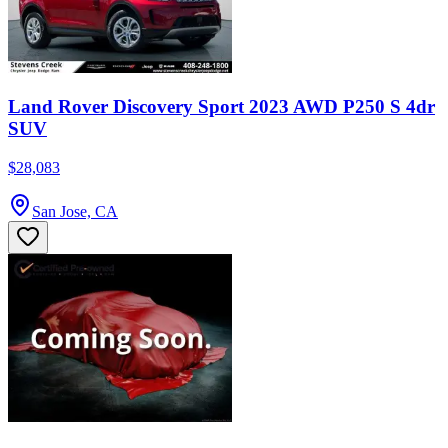
Land Rover Discovery Sport 2023 AWD P250 S 4dr
SUV
$28,083
San Jose, CA