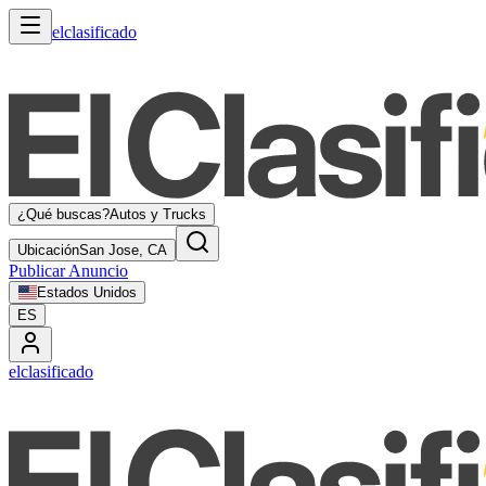
elclasificado
¿Qué buscas?
Autos y Trucks
Ubicación
San Jose, CA
Publicar Anuncio
Estados Unidos
ES
elclasificado