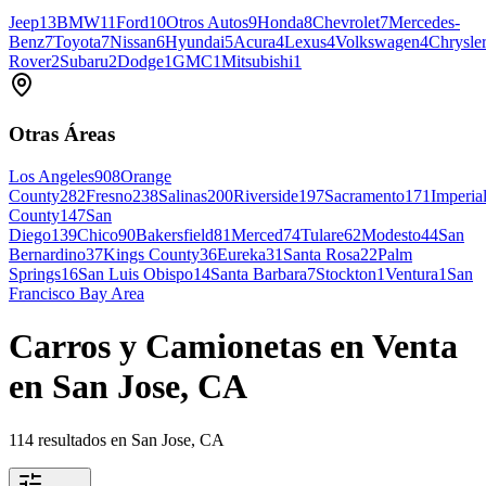
Jeep
13
BMW
11
Ford
10
Otros Autos
9
Honda
8
Chevrolet
7
Mercedes-
Benz
7
Toyota
7
Nissan
6
Hyundai
5
Acura
4
Lexus
4
Volkswagen
4
Chrysle
Rover
2
Subaru
2
Dodge
1
GMC
1
Mitsubishi
1
Otras Áreas
Los Angeles
908
Orange
County
282
Fresno
238
Salinas
200
Riverside
197
Sacramento
171
Imperia
County
147
San
Diego
139
Chico
90
Bakersfield
81
Merced
74
Tulare
62
Modesto
44
San
Bernardino
37
Kings County
36
Eureka
31
Santa Rosa
22
Palm
Springs
16
San Luis Obispo
14
Santa Barbara
7
Stockton
1
Ventura
1
San
Francisco Bay Area
Carros y Camionetas en Venta
en San Jose, CA
114 resultados en San Jose, CA