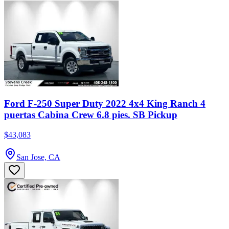
Ford F-250 Super Duty 2022 4x4 King Ranch 4
puertas Cabina Crew 6.8 pies. SB Pickup
$43,083
San Jose, CA