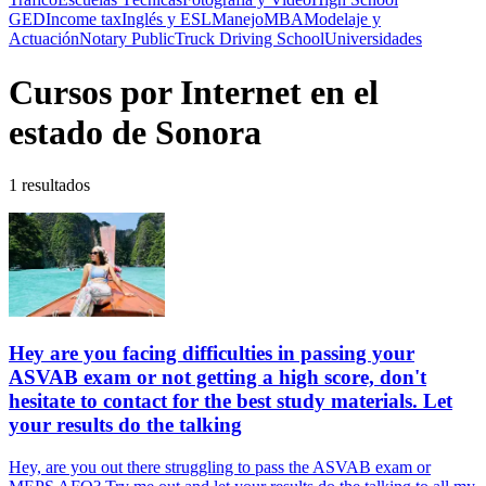
GED
Income tax
Inglés y ESL
Manejo
MBA
Modelaje y
Actuación
Notary Public
Truck Driving School
Universidades
Cursos por Internet en el
estado de Sonora
1 resultados
Hey are you facing difficulties in passing your
ASVAB exam or not getting a high score, don't
hesitate to contact for the best study materials. Let
your results do the talking
Hey, are you out there struggling to pass the ASVAB exam or