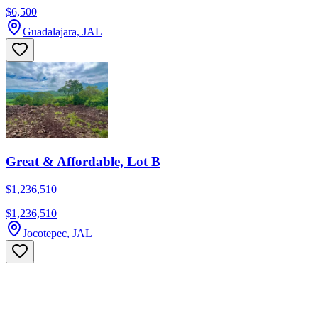
$6,500
Guadalajara, JAL
Great & Affordable, Lot B
$1,236,510
$1,236,510
Jocotepec, JAL