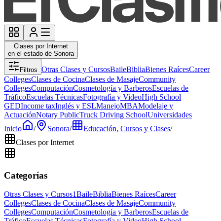
Clases por Internet
en el estado de Sonora
Otras Clases y Cursos
Baile
Biblia
Bienes Raíces
Career
Filtros
Colleges
Clases de Cocina
Clases de Masaje
Community
Colleges
Computación
Cosmetología y Barberos
Escuelas de
Tráfico
Escuelas Técnicas
Fotografía y Video
High School
GED
Income tax
Inglés y ESL
Manejo
MBA
Modelaje y
Actuación
Notary Public
Truck Driving School
Universidades
Inicio
/
Sonora
/
Educación, Cursos y Clases
/
Clases por Internet
Categorías
Otras Clases y Cursos
1
Baile
Biblia
Bienes Raíces
Career
Colleges
Clases de Cocina
Clases de Masaje
Community
Colleges
Computación
Cosmetología y Barberos
Escuelas de
Tráfico
Escuelas Técnicas
Fotografía y Video
High School