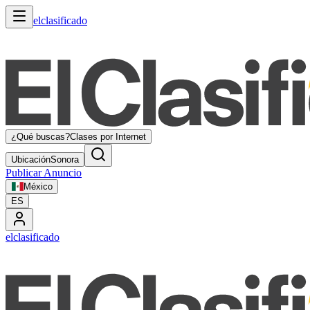
elclasificado
¿Qué buscas?
Clases por Internet
Ubicación
Sonora
Publicar Anuncio
México
ES
elclasificado