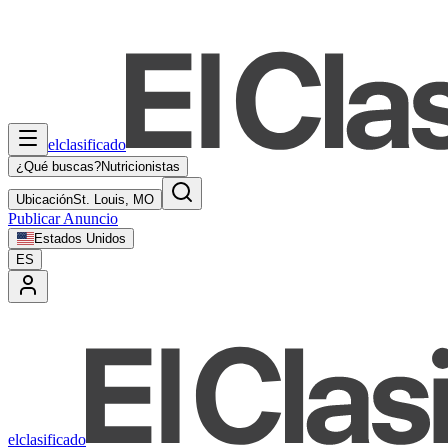
elclasificado
¿Qué buscas?
Nutricionistas
Ubicación
St. Louis, MO
Publicar Anuncio
Estados Unidos
ES
elclasificado