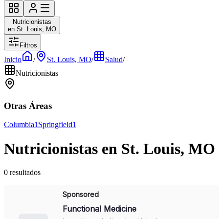
Nutricionistas
en St. Louis, MO
Filtros
Inicio
/
St. Louis, MO
/
Salud
/
Nutricionistas
Otras Áreas
Columbia
1
Springfield
1
Nutricionistas en St. Louis, MO
0 resultados