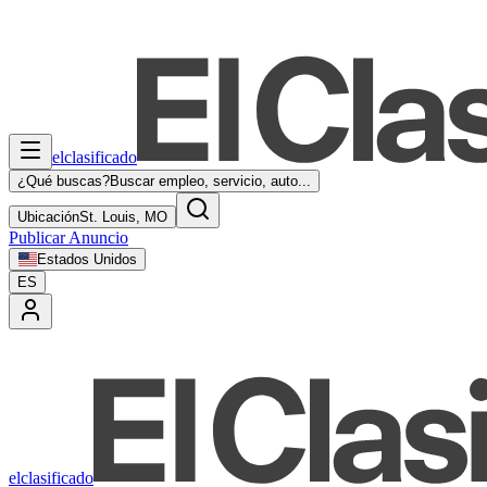
elclasificado
¿Qué buscas?
Buscar empleo, servicio, auto...
Ubicación
St. Louis, MO
Publicar Anuncio
Estados Unidos
ES
elclasificado