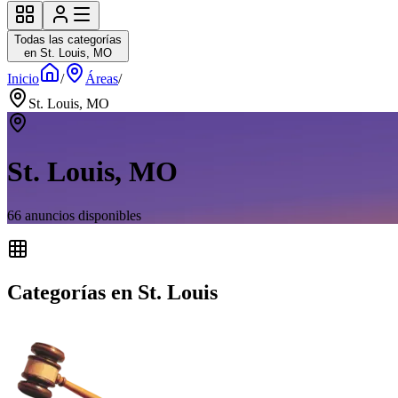
Todas las categorías
en St. Louis, MO
Inicio
/
Áreas
/
St. Louis, MO
St. Louis, MO
66
anuncios disponibles
Categorías en St. Louis