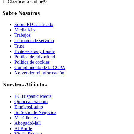
El Clasificado Online®
Sobre Nosotros
Sobre El Clasificado
Media Kits
Trabajos
Términos de servicio
Trust
Evite estafas y fraude
Política de privacidad
Política de cookies
Cumplimiento de la CCPA
No vender mi información
Nuestros Afiliados
EC Hispanic Media
Quinceanera.com
EmpleosLatino
Su Socio de Negocios
MasClientes
AbogadoMall
Al Borde
Vivela Revista