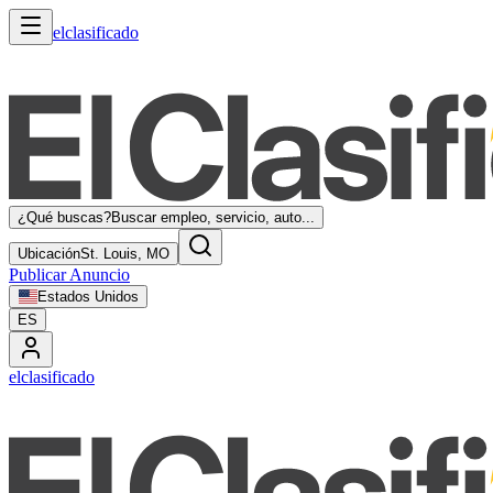
elclasificado
¿Qué buscas?
Buscar empleo, servicio, auto...
Ubicación
St. Louis, MO
Publicar Anuncio
Estados Unidos
ES
elclasificado