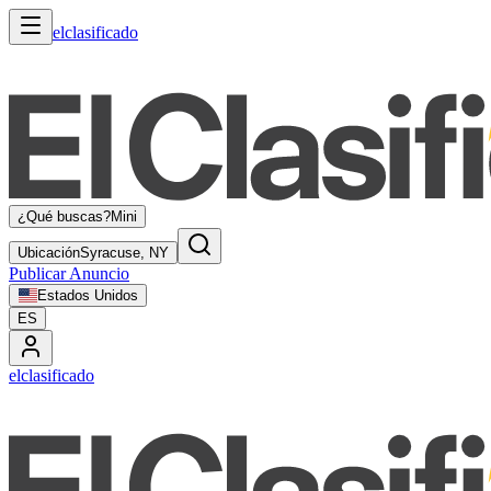
elclasificado
¿Qué buscas?
Mini
Ubicación
Syracuse, NY
Publicar Anuncio
Estados Unidos
ES
elclasificado