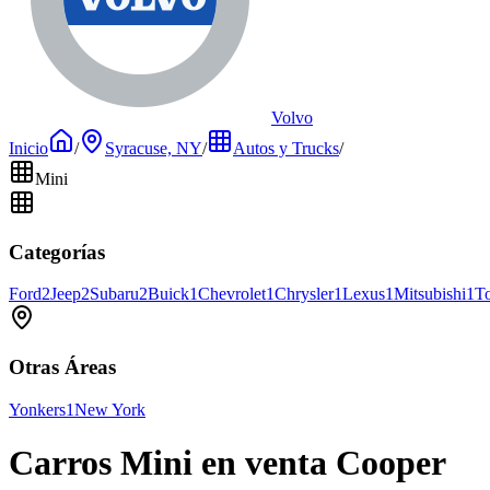
Volvo
Inicio
/
Syracuse, NY
/
Autos y Trucks
/
Mini
Categorías
Ford
2
Jeep
2
Subaru
2
Buick
1
Chevrolet
1
Chrysler
1
Lexus
1
Mitsubishi
1
T
Otras Áreas
Yonkers
1
New York
Carros Mini en venta Cooper