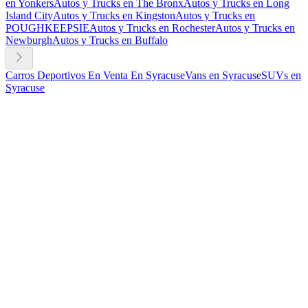
en Yonkers
Autos y Trucks en The Bronx
Autos y Trucks en Long
Island City
Autos y Trucks en Kingston
Autos y Trucks en
POUGHKEEPSIE
Autos y Trucks en Rochester
Autos y Trucks en
Newburgh
Autos y Trucks en Buffalo
Carros Deportivos En Venta En Syracuse
Vans en Syracuse
SUVs en
Syracuse