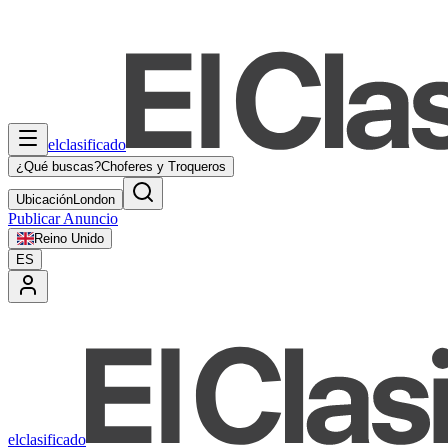
elclasificado
¿Qué buscas?
Choferes y Troqueros
Ubicación
London
Publicar Anuncio
Reino Unido
ES
elclasificado