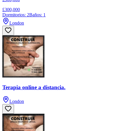
£300,000
Dormitorios: 2
Baños: 1
London
Terapia online a distancia.
London