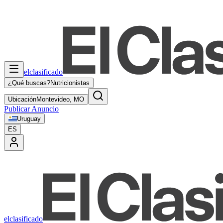
elclasificado
¿Qué buscas?
Nutricionistas
Ubicación
Montevideo, MO
Publicar Anuncio
Uruguay
ES
elclasificado