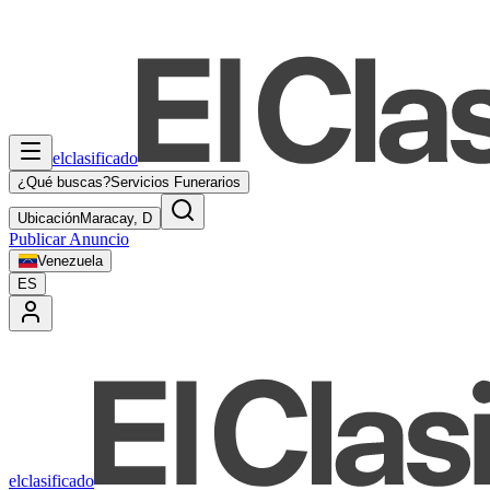
elclasificado
¿Qué buscas?
Servicios Funerarios
Ubicación
Maracay, D
Publicar Anuncio
Venezuela
ES
elclasificado