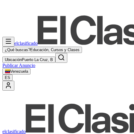
elclasificado
¿Qué buscas?
Educación, Cursos y Clases
Ubicación
Puerto La Cruz, B
Publicar Anuncio
Venezuela
ES
elclasificado