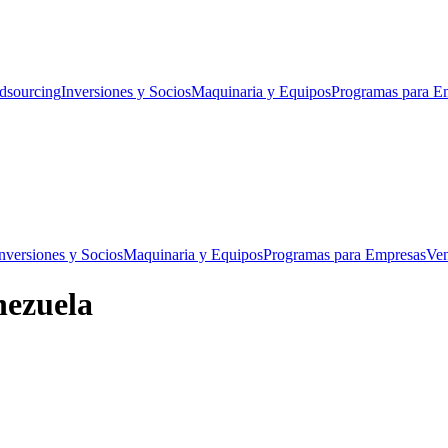
dsourcing
Inversiones y Socios
Maquinaria y Equipos
Programas para E
nversiones y Socios
Maquinaria y Equipos
Programas para Empresas
Ven
nezuela