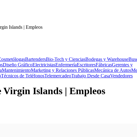
rgin Islands | Empleos
Cosmetólogas
Bartenders
Bio-Tech y Ciencias
Bodegas y Warehouse
Bus
os
Diseño Gráfico
Electricistas
Enfermería
Escritores
Fábricas
Gerentes y
a
Mantenimiento
Marketing y Relaciones Públicas
Mecánica de Autos
Me
o
Técnicos de Teléfonos
Telemercadeo
Trabajo Desde Casa
Vendedores
e Virgin Islands | Empleos