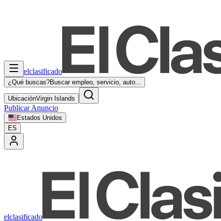
elclasificado
¿Qué buscas?
Buscar empleo, servicio, auto...
Ubicación
Virgin Islands
Publicar Anuncio
Estados Unidos
ES
elclasificado