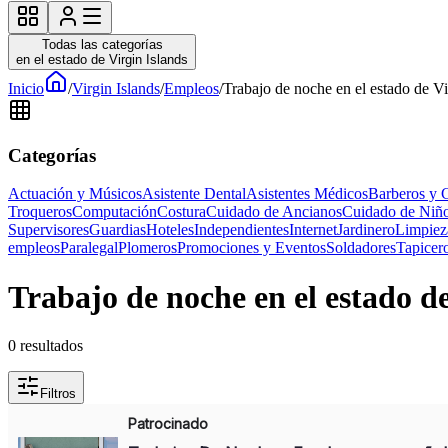
Todas las categorías
en el estado de Virgin Islands
Inicio
/
Virgin Islands
/
Empleos
/
Trabajo de noche en el estado de Vi
Categorías
Actuación y Músicos
Asistente Dental
Asistentes Médicos
Barberos y 
Troqueros
Computación
Costura
Cuidado de Ancianos
Cuidado de Niñ
Supervisores
Guardias
Hoteles
Independientes
Internet
Jardinero
Limpiez
empleos
Paralegal
Plomeros
Promociones y Eventos
Soldadores
Tapicer
Trabajo de noche en el estado d
0
resultados
Filtros