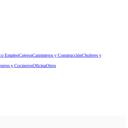
co Empleo
Cajeros
Carpinteros y Construcción
Choferes y
seros y Cocineros
Oficina
Otros