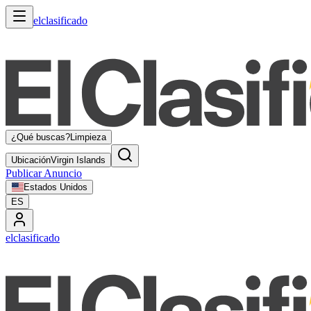
elclasificado
¿Qué buscas?
Limpieza
Ubicación
Virgin Islands
Publicar Anuncio
Estados Unidos
ES
elclasificado