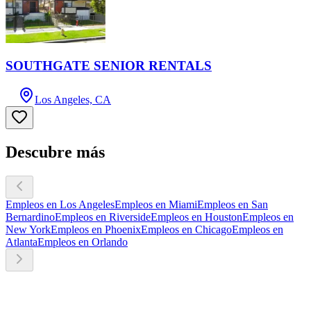
SOUTHGATE SENIOR RENTALS
Los Angeles, CA
Descubre más
Empleos en Los Angeles
Empleos en Miami
Empleos en San
Bernardino
Empleos en Riverside
Empleos en Houston
Empleos en
New York
Empleos en Phoenix
Empleos en Chicago
Empleos en
Atlanta
Empleos en Orlando