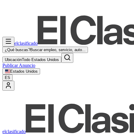
elclasificado
¿Qué buscas?
Buscar empleo, servicio, auto...
Ubicación
Todo Estados Unidos
Publicar Anuncio
Estados Unidos
ES
elclasificado