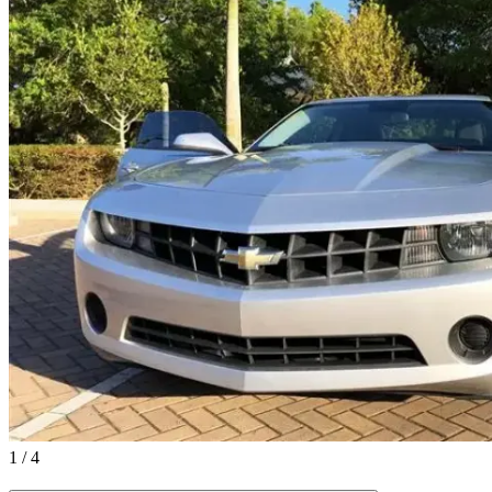
1
/
4