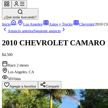
¿Qué estás buscando?
Inicio
/
Los Angeles
/
Autos y Trucks
/
Chevrolet
/
2010 
Anuncio anterior
Siguiente anuncio
2010 CHEVROLET CAMARO 
$4,500
Hace 2 meses
Los Angeles, CA
56
Vistas
Agregar a favoritos
Compartir