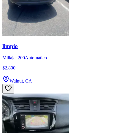
limpio
Millaje: 200
Automático
$2,800
Walnut, CA