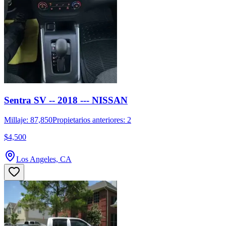
Sentra SV -- 2018 --- NISSAN
Millaje: 87,850
Propietarios anteriores: 2
$4,500
Los Angeles, CA