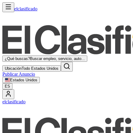
elclasificado
¿Qué buscas?
Buscar empleo, servicio, auto...
Ubicación
Todo Estados Unidos
Publicar Anuncio
Estados Unidos
ES
elclasificado