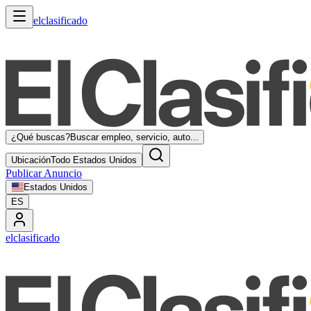
elclasificado
¿Qué buscas?
Buscar empleo, servicio, auto...
Ubicación
Todo Estados Unidos
Publicar Anuncio
Estados Unidos
ES
elclasificado