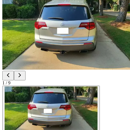
1
/
9