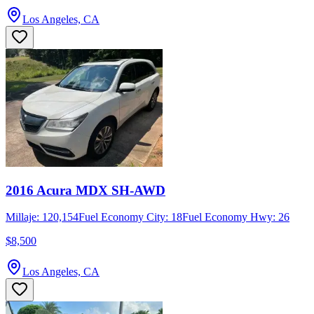
Los Angeles, CA
2016 Acura MDX SH-AWD
Millaje: 120,154
Fuel Economy City: 18
Fuel Economy Hwy: 26
$8,500
Los Angeles, CA