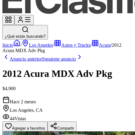
¿Qué estás buscando?
Inicio
/
Los Angeles
/
Autos y Trucks
/
Acura
/
2012
Acura MDX Adv Pkg
Anuncio anterior
Siguiente anuncio
2012 Acura MDX Adv Pkg
$4,900
Hace 2 meses
Los Angeles, CA
44
Vistas
Agregar a favoritos
Compartir