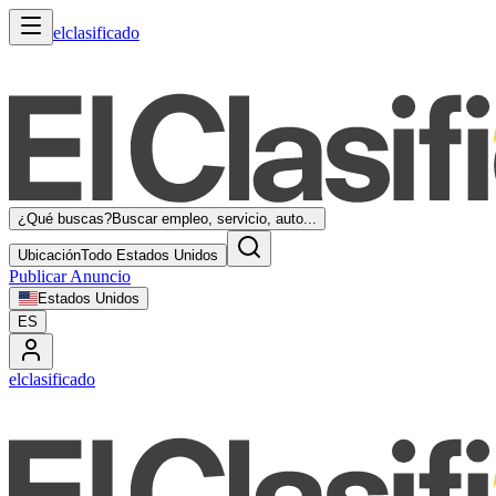
elclasificado
¿Qué buscas?
Buscar empleo, servicio, auto...
Ubicación
Todo Estados Unidos
Publicar Anuncio
Estados Unidos
ES
elclasificado