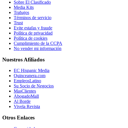
Sobre El Clasificado
Media Kits
Trabajos
Términos de servicio
Trust
Evite estafas y fraude
Política de privacidad
Política de cookies
Cumplimiento de la CCPA
No vender mi información
Nuestros Afiliados
EC Hispanic Media
Quinceanera.com
EmpleosLatino
Su Socio de Negocios
MasClientes
AbogadoMall
Al Borde
Vivela Revista
Otros Enlaces