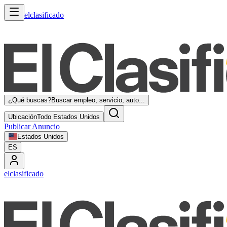
elclasificado
¿Qué buscas?
Buscar empleo, servicio, auto...
Ubicación
Todo Estados Unidos
Publicar Anuncio
Estados Unidos
ES
elclasificado