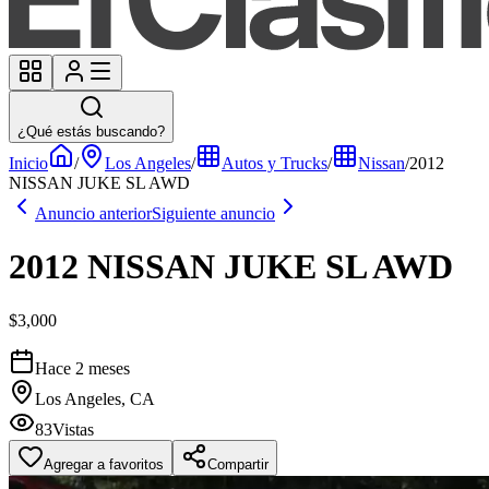
¿Qué estás buscando?
Inicio
/
Los Angeles
/
Autos y Trucks
/
Nissan
/
2012
NISSAN JUKE SL AWD
Anuncio anterior
Siguiente anuncio
2012 NISSAN JUKE SL AWD
$3,000
Hace 2 meses
Los Angeles, CA
83
Vistas
Agregar a favoritos
Compartir