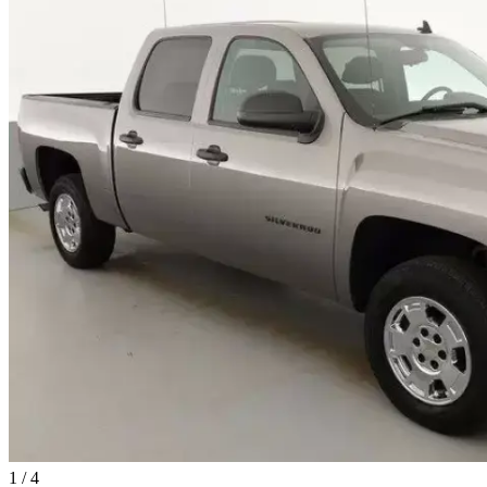
1
/
4