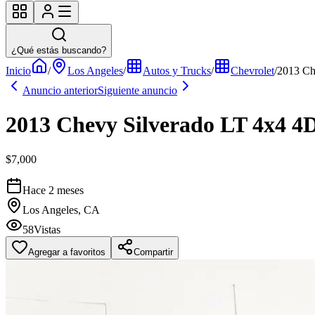
¿Qué estás buscando?
Inicio
/
Los Angeles
/
Autos y Trucks
/
Chevrolet
/
2013 Ch
Anuncio anterior
Siguiente anuncio
2013 Chevy Silverado LT 4x4 4
$7,000
Hace 2 meses
Los Angeles, CA
58
Vistas
Agregar a favoritos
Compartir