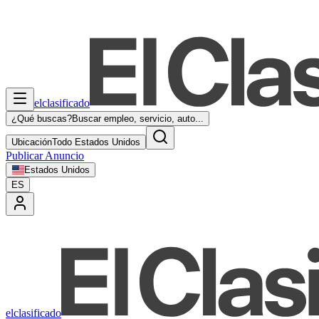
elclasificado
¿Qué buscas?
Buscar empleo, servicio, auto...
Ubicación
Todo Estados Unidos
Publicar Anuncio
Estados Unidos
ES
elclasificado