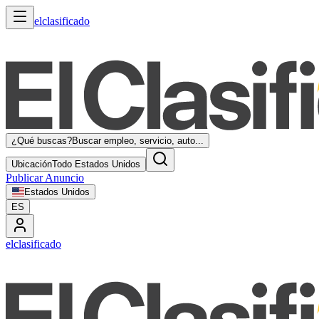
elclasificado
¿Qué buscas?
Buscar empleo, servicio, auto...
Ubicación
Todo Estados Unidos
Publicar Anuncio
Estados Unidos
ES
elclasificado