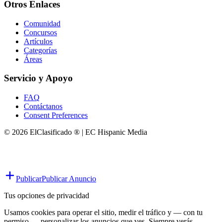
Otros Enlaces
Comunidad
Concursos
Artículos
Categorías
Áreas
Servicio y Apoyo
FAQ
Contáctanos
Consent Preferences
© 2026 ElClasificado ® | EC Hispanic Media
Publicar
Publicar Anuncio
Tus opciones de privacidad
Usamos cookies para operar el sitio, medir el tráfico y — con tu
permiso — personalizar los anuncios que ves. Siempre verás