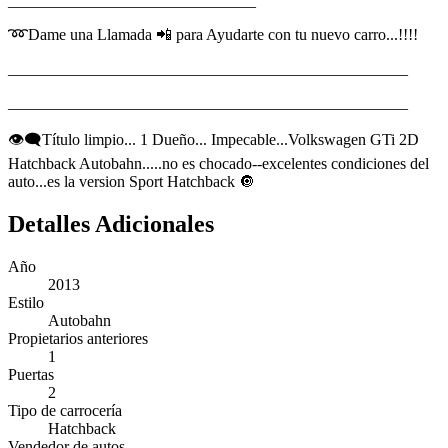
_______________________________
➿Dame una Llamada 📲 para Ayudarte con tu nuevo carro...!!!!
__________________________________________________
__________________________________________________
👁‍🗨Título limpio... 1 Dueño... Impecable...Volkswagen GTi 2D
Hatchback Autobahn.....no es chocado--excelentes condiciones del
auto...es la version Sport Hatchback 🔘
Detalles Adicionales
Año
2013
Estilo
Autobahn
Propietarios anteriores
1
Puertas
2
Tipo de carrocería
Hatchback
Vendedor de autos