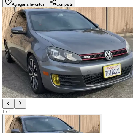
Agregar a favoritos
Compartir
1
/
4