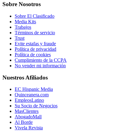
Sobre Nosotros
Sobre El Clasificado
Media Kits
Trabajos
Términos de servicio
Trust
Evite estafas y fraude
Política de privacidad
Política de cookies
Cumplimiento de la CCPA
No vender mi información
Nuestros Afiliados
EC Hispanic Media
Quinceanera.com
EmpleosLatino
Su Socio de Negocios
MasClientes
AbogadoMall
Al Borde
Vivela Revista